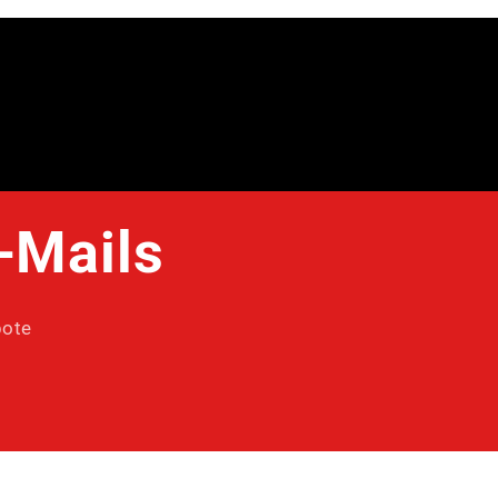
-Mails
bote