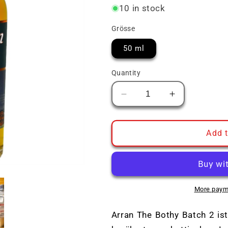
10 in stock
Grösse
50 ml
Quantity
Decrease
Increase
quantity
quantity
for
for
Arran
Arran
Add t
The
The
Bothy
Bothy
Quarter
Quarter
Cask
Cask
Batch
Batch
More paym
2
2
Arran The Bothy Batch 2 is