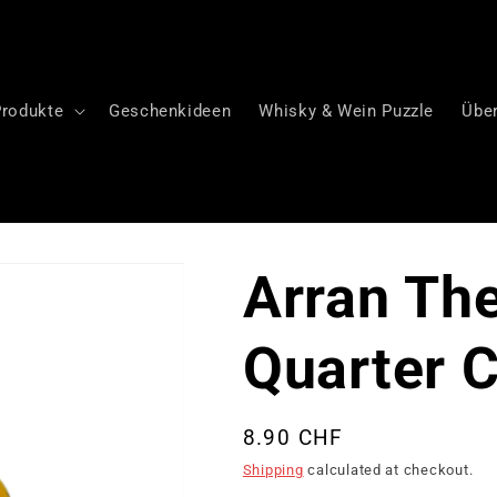
Produkte
Geschenkideen
Whisky & Wein Puzzle
Übe
Arran Th
Quarter 
Regular
8.90 CHF
price
Shipping
calculated at checkout.