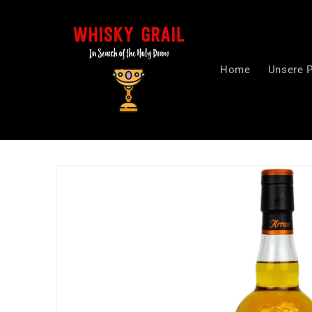
Skip to
content
Home
Unsere 
Skip to
product
information