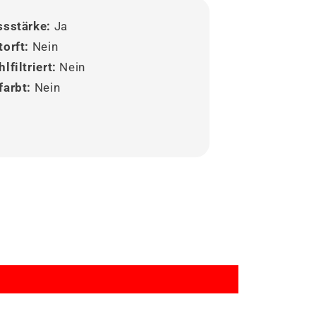
ssstärke:
Ja
torft:
Nein
lfiltriert:
Nein
farbt:
Nein