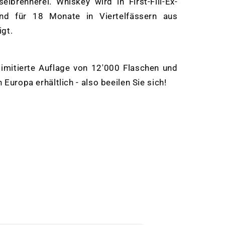
lbrennerei. Whiskey wird in First-Fill-Ex-
und für 18 Monate in Viertelfässern aus
igt.
limitierte Auflage von 12'000 Flaschen und
Europa erhältlich - also beeilen Sie sich!