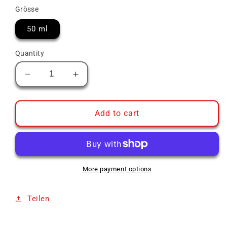
Grösse
50 ml
Quantity
Decrease
Increase
quantity
quantity
for
for
Balmenach
Balmenach
Add to cart
11
11
Years
Years
Old
Old
Hart
Hart
Brothers
Brothers
More payment options
Teilen