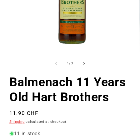
Open
media
1
of
1
/
3
in
modal
Balmenach 11 Years
Old Hart Brothers
Regular
11.90 CHF
price
Shipping
calculated at checkout.
11 in stock