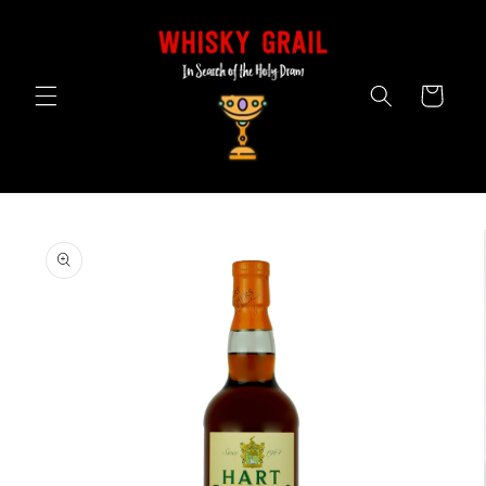
Skip to
content
Cart
Skip to
product
information