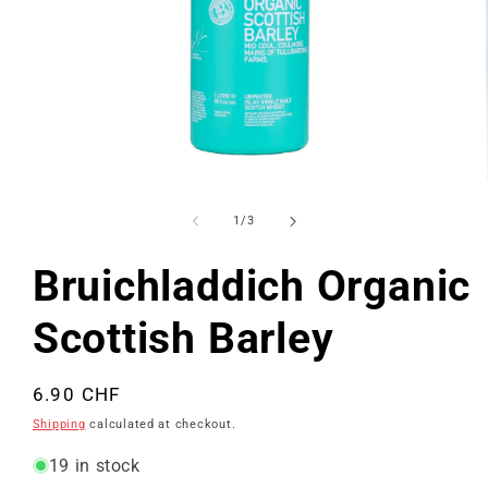
Open
media
1
of
1
/
3
in
modal
Bruichladdich Organic
Scottish Barley
Regular
6.90 CHF
price
Shipping
calculated at checkout.
19 in stock