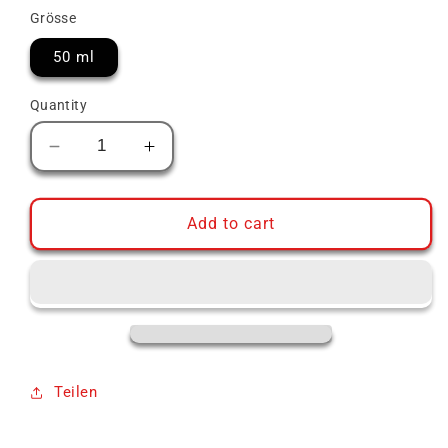
Grösse
50 ml
Quantity
Decrease
Increase
quantity
quantity
for
for
Bruichladdich
Bruichladdich
Add to cart
Organic
Organic
Scottish
Scottish
Barley
Barley
Teilen