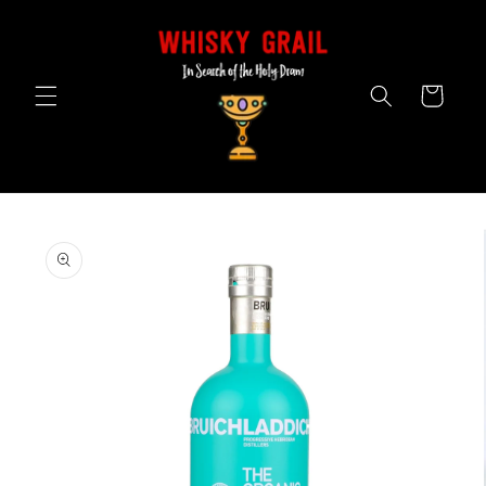
Skip to
content
Cart
Skip to
product
information