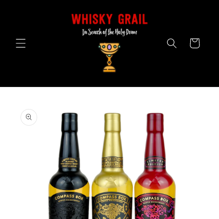
Skip to
content
Cart
Skip to
product
information