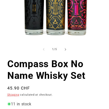
Open
media
1
of
1
/
5
in
modal
Compass Box No
Name Whisky Set
Regular
45.90 CHF
price
Shipping
calculated at checkout.
11 in stock