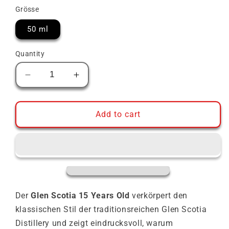
Grösse
50 ml
Quantity
Decrease
Increase
quantity
quantity
for
for
Glen
Glen
Add to cart
Scotia
Scotia
15
15
Years
Years
Old
Old
Der
Glen Scotia 15 Years Old
verkörpert den
klassischen Stil der traditionsreichen Glen Scotia
Distillery und zeigt eindrucksvoll, warum