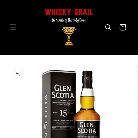
Skip to
content
Cart
Skip to
product
information