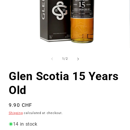
Open
media
1
of
1
/
2
in
modal
Glen Scotia 15 Years
Old
Regular
9.90 CHF
price
Shipping
calculated at checkout.
14 in stock