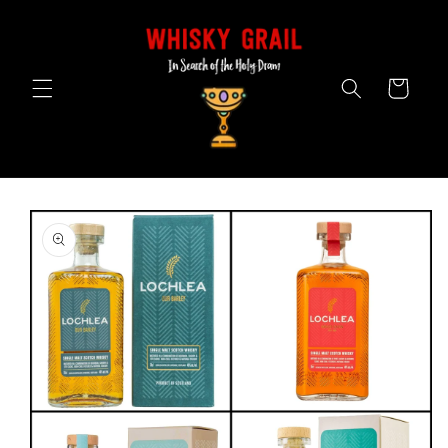
Skip to
content
Cart
Skip to
product
information