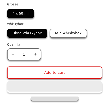
Grösse
4 x 50 ml
Whiskybox
Ohne Whiskybox
Mit Whiskybox
Quantity
Decrease
Increase
quantity
quantity
for
for
Lochlea
Lochlea
Add to cart
Whisky
Whisky
Tasting
Tasting
Set
Set