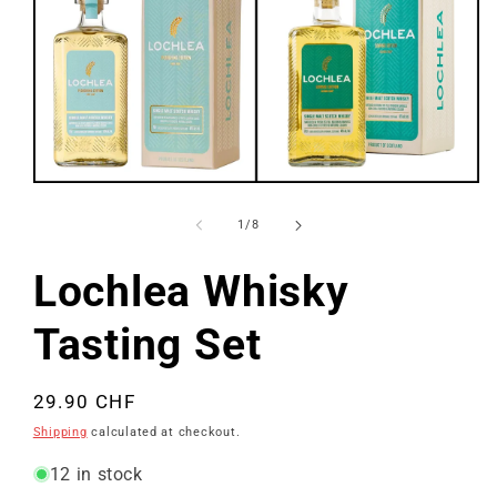
Open
media
1
of
1
/
8
in
modal
Lochlea Whisky
Tasting Set
Regular
29.90 CHF
price
Shipping
calculated at checkout.
12 in stock