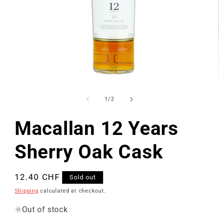
Open
media
1
of
1
/
2
in
modal
Macallan 12 Years
Sherry Oak Cask
Regular
12.40 CHF
Sold out
price
Shipping
calculated at checkout.
Out of stock