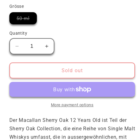
Grösse
Variant
50 ml
sold
out
or
Quantity
unavailable
Decrease
Increase
quantity
quantity
for
for
Macallan
Macallan
Sold out
12
12
Years
Years
Sherry
Sherry
Oak
Oak
Cask
Cask
More payment options
Der Macallan Sherry Oak 12 Years Old ist Teil der
Sherry Oak Collection, die eine Reihe von Single Malt
Whiskys umfasst, die in aussergewöhnlichen, mit