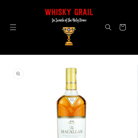
Skip to
content
Cart
Skip to
product
information