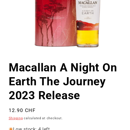
Open
media
1
Macallan A Night On
in
modal
Earth The Journey
2023 Release
Regular
12.90 CHF
price
Shipping
calculated at checkout.
Low stock: 4 left