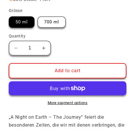
Grösse
50 ml
700 ml
Quantity
Decrease
Increase
quantity
quantity
for
for
Macallan
Macallan
Add to cart
A
A
Night
Night
On
On
Earth
Earth
The
The
More payment options
Journey
Journey
2023
2023
„A Night on Earth – The Journey“ feiert die
Release
Release
besonderen Zeiten, die wir mit denen verbringen, die